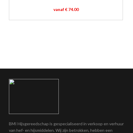
vanaf € 74.00
BMI Hijsgereedschap is gespecialiseerd in verkoop en verhuur
van hef- en hijsmiddelen. Wij zijn betrokken, hebben een